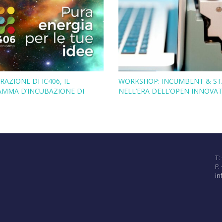
AZIONE DI IC406, IL
WORKSHOP: INCUMBENT & S
MMA D’INCUBAZIONE DI
NELL’ERA DELL’OPEN INNOVA
T:
F:
in