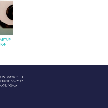
TARTUP
TION
 +39 080 5692111
 +39 080 5692112
fo@ic406.com