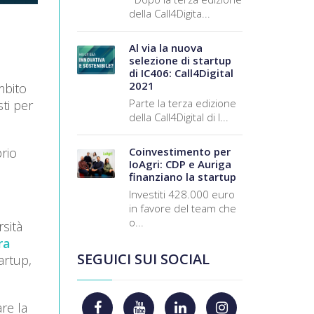
della Call4Digita...
Al via la nuova
selezione di startup
di IC406: Call4Digital
2021
mbito
Parte la terza edizione
sti per
della Call4Digital di I...
prio
Coinvestimento per
IoAgri: CDP e Auriga
finanziano la startup
Investiti 428.000 euro
in favore del team che
o...
sità
ra
SEGUICI SUI SOCIAL
artup,
are la