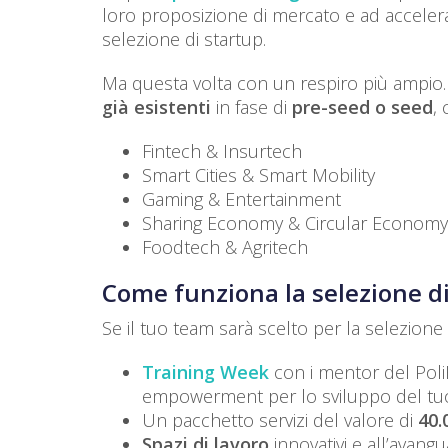
loro proposizione di mercato e ad accelera
selezione di startup.
Ma questa volta con un respiro più ampio. L’
già esistenti
in fase di
pre-seed o seed
,
Fintech & Insurtech
Smart Cities & Smart Mobility
Gaming & Entertainment
Sharing Economy & Circular Economy
Foodtech & Agritech
Come funziona la selezione di
Se il tuo team sarà scelto per la selezione
Training Week
con i mentor del PoliH
empowerment per lo sviluppo del tuo
Un pacchetto servizi del valore di
40.
Spazi di lavoro
innovativi e all’avangu