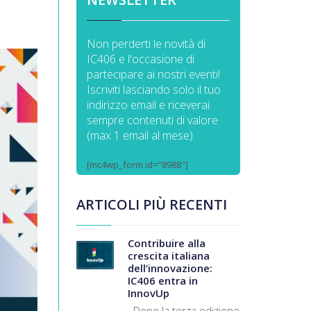
Non perderti le novità di
IC406 e l'occasione di
partecipare ai nostri eventi!
Iscriviti lasciando solo il tuo
indirizzo email e riceverai
sempre contenuti di valore
(max 1 email al mese).
[mc4wp_form id="8988"]
ARTICOLI PIÙ RECENTI
Contribuire alla
crescita italiana
dell’innovazione:
IC406 entra in
InnovUp
Dopo la terza edizione