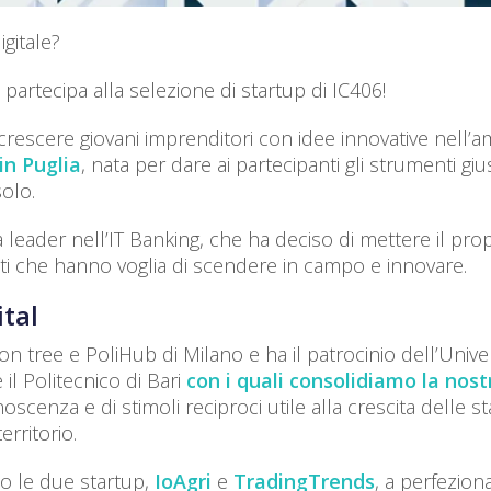
gitale?
e partecipa alla selezione di startup di IC406!
crescere giovani imprenditori con idee innovative nell’a
in Puglia
, nata per dare ai partecipanti gli strumenti giu
olo.
a leader nell’IT Banking, che ha deciso di mettere il pro
nti che hanno voglia di scendere in campo e innovare.
ital
 tree e PoliHub di Milano e ha il patrocinio dell’Univer
e il Politecnico di Bari
con i quali consolidiamo la nost
noscenza e di stimoli reciproci utile alla crescita delle st
rritorio.
to le due startup,
IoAgri
e
TradingTrends
, a perfezion