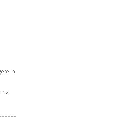
gere in
to a