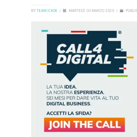
BY
TEAM IC406
/
MARTEDÌ, 03 MARZO 2020
/
PUBLI