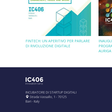
FINTECH: UN APERITIVO PER PARLARE
INAUGUR
DI RIVOLUZIONE DIGITALE
PROGRA
AURIGA
INCUBATORE DI STARTUP DIGITALI
Strada Vassallo, 1 - 70125
Bari - Italy