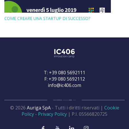
COME CREARE UNA STARTUP DI SUCCESSO?
T: +39 080 5692111
F: +39 080 5692112
info@ic406.com
© 2026
Auriga SpA
- Tutti i diritti riservati |
Cookie
Policy
-
Privacy Policy
| P.I. 05566820725