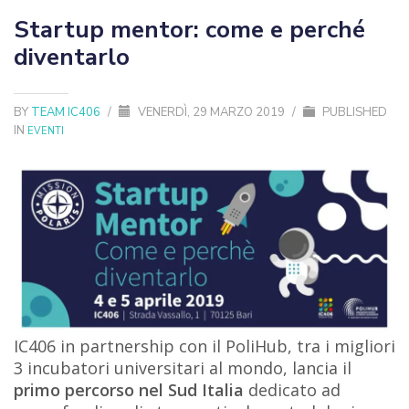
Startup mentor: come e perché
diventarlo
BY
TEAM IC406
/
VENERDÌ, 29 MARZO 2019
/
PUBLISHED
IN
EVENTI
IC406 in partnership con il PoliHub, tra i migliori
3 incubatori universitari al mondo, lancia il
primo percorso nel Sud Italia
dedicato ad